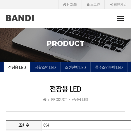
HOME
로그인
회원가입
Toggle
naviga
PRODUCT
전장용 LED
생활조명 LED
조선선박 LED
특수조명분야 LED
전장용 LED
PRODUCT
전장용 LED
조회수
694