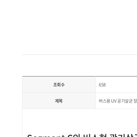
조회수
658
제목
버스용 UV 공기살균 