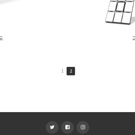
도
1
2