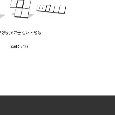
고성능,고효율 실내 조명등
조회수 : 427
[
]