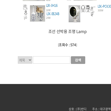
조선 선박용 조명 Lamp
조회수 : 574
[
]
상호 : (주)반디
주소 : 대구광역