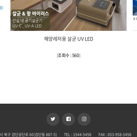
해양레저용 살균 UV LED
조회수 : 560
[
]
시 북구 검단공단로 60(검단동 887-5)
TEL : 1544-5456
FAX : 053-958-5456