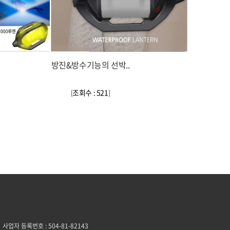
방진&방수기능의 선박..
조회수 : 521
[
]
사업자 등록번호 : 504-81-82143