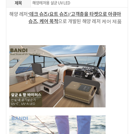
제목
해양레저용 살균 UV LED
해양 레저
데크 슈즈
요트 슈즈
고객층을 타켓으로 아큐아
‘
(
)’
슈즈
케어 목적
으로 개발된 해양 레저
,
케어 제품