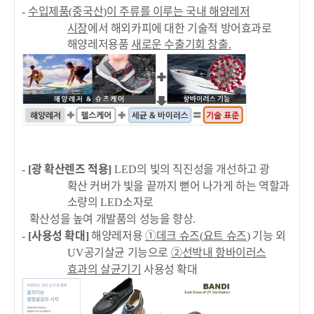
수입제품
중국산
이 주류를 이루는 국내 해양레저
-
(
)
시장
에서 해외카피에 대한 기술적 방어효과로
해양레저용품
새로운 수출기회 창출
.
광 확산렌즈 적용
의 빛의 직진성을 개선하고 광
-
[
]
LED
확산 커버가 빛을 끝까지 뻗어 나가게 하는 역할과
소량의
소자로
LED
확산성을 높여 개발품의 성능을 향상
.
사용성 확대
해양레저
용
①
데크 슈즈
요트 슈즈
기능 외
-
[
]
(
)
공기살균 기능으로
②
선박내 항바이러스
UV
효과의 살균기기
사용성 확대