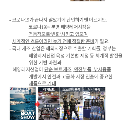
코로나
가 끝나지 않았기에 단언하기엔 이르지만
-
19
,
코로나
는 분명
해양레저시장을
19
역동적으로
변화
시키고 있으며
‘
’
세계적인 흐름이라면 늦기 전에 적절한 준비
가 필요
.
국내 제조 산업은 해외시장으로 수출할 기회를
정부는
-
,
해양레저산업 육성 기본법 제정 등 체계적 발전을
위한 기반 마련과
해양레저산업이
단순 보트제조
엔진부품
낚시용품
,
,
개발에서 안전과 고급화 시장 진출에 중요한
제품으로 기대
.