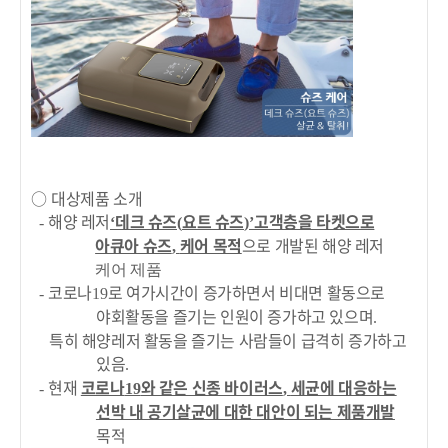
○
대상제품 소개
해양 레저
데크 슈즈
요트 슈즈
고객층을 타켓으로
-
‘
(
)’
아큐아 슈즈
케어 목적
으로 개발된 해양 레저
,
케어 제품
코로나
로 여가시간이 증가하면서 비대면 활동으로
-
19
야회활동을 즐기는 인원이 증가하고 있으며
.
특히 해양레저 활동을 즐기는 사람들이 급격히 증가하고
있음
.
현재
코로나
와 같은 신종 바이러스
세균에 대응하는
-
19
,
선박 내 공기살균에 대한 대안이 되는 제품개발
목적