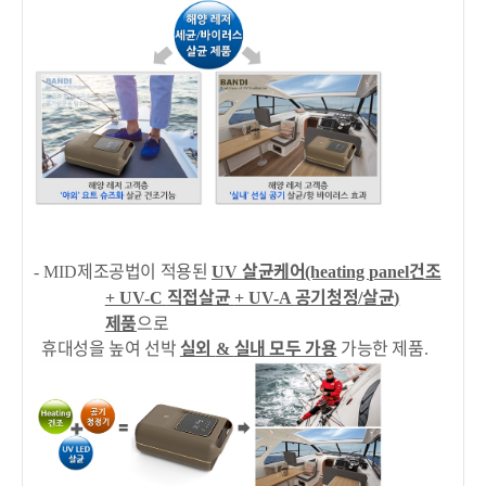
제조공법이 적용된
살균케어
건조
- MID
UV
(heating panel
직접살균
공기청정
살균
+ UV-C
+ UV-A
/
)
제품
으로
휴대성을 높여 선박
실외
실내 모두 가용
가능한 제품
&
.